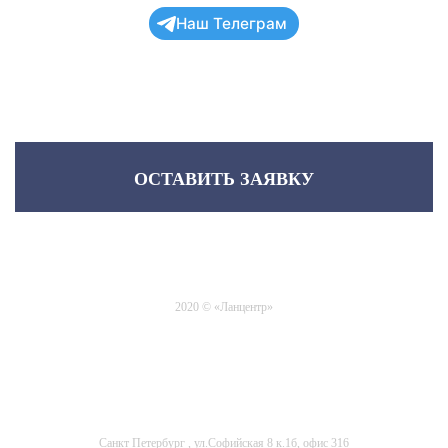
Наш Телеграм
ОСТАВИТЬ ЗАЯВКУ
2020 © «Ланцентр»
Пользовательское соглашение
Карта сайта
Политика конфиденциальности
Офис:
Санкт Петербург , ул.Софийская 8 к.1б, офис 316